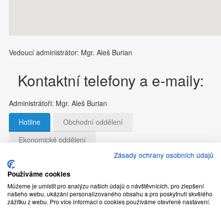
Vedoucí administrátor: Mgr. Aleš Burian
Kontaktní telefony a e-maily:
Administrátoři: Mgr. Aleš Burian
Hotline
Obchodní oddělení
Ekonomické oddělení
Zásady ochrany osobních údajů
Identifikační údaje společnosti
Používáme cookies
Můžeme je umístit pro analýzu našich údajů o návštěvnících, pro zlepšení
HOTLINE správa serverů a sítí
našeho webu, ukázání personalizovaného obsahu a pro poskytnutí skvělého
(technická podpora a servis)
zážitku z webu. Pro více informací o cookies používáme otevřené nastavení.
Tel.:
+420 587 407 830
(8:00-16:00),
+420 587 407 847